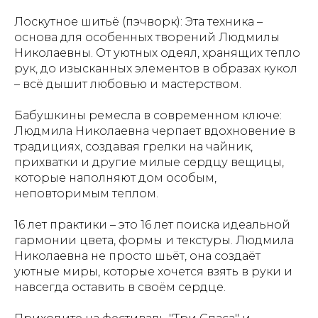
Лоскутное шитьё (пэчворк): Эта техника –
основа для особенных творений Людмилы
Николаевны. От уютных одеял, хранящих тепло
рук, до изысканных элементов в образах кукол
– всё дышит любовью и мастерством.
Бабушкины ремесла в современном ключе:
Людмила Николаевна черпает вдохновение в
традициях, создавая грелки на чайник,
прихватки и другие милые сердцу вещицы,
которые наполняют дом особым,
неповторимым теплом.
16 лет практики – это 16 лет поиска идеальной
гармонии цвета, формы и текстуры. Людмила
Николаевна не просто шьёт, она создаёт
уютные миры, которые хочется взять в руки и
навсегда оставить в своём сердце.