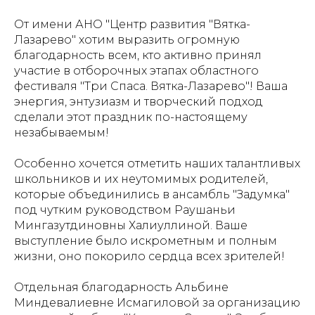
От имени АНО "Центр развития "Вятка-
Лазарево" хотим выразить огромную
благодарность всем, кто активно принял
участие в отборочных этапах областного
фестиваля "Три Спаса. Вятка-Лазарево"! Ваша
энергия, энтузиазм и творческий подход
сделали этот праздник по-настоящему
незабываемым!
Особенно хочется отметить наших талантливых
школьников и их неутомимых родителей,
которые объединились в ансамбль "Задумка"
под чутким руководством Раушаньи
Мингазутдиновны Халиуллиной. Ваше
выступление было искрометным и полным
жизни, оно покорило сердца всех зрителей!
Отдельная благодарность Альбине
Миндевалиевне Исмагиловой за организацию