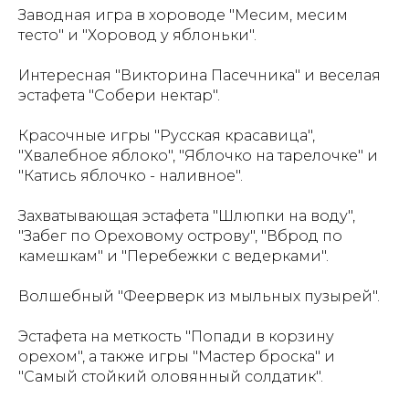
Заводная игра в хороводе "Месим, месим
тесто" и "Хоровод у яблоньки".
Интересная "Викторина Пасечника" и веселая
эстафета "Собери нектар".
Красочные игры "Русская красавица",
"Хвалебное яблоко", "Яблочко на тарелочке" и
"Катись яблочко - наливное".
Захватывающая эстафета "Шлюпки на воду",
"Забег по Ореховому острову", "Вброд по
камешкам" и "Перебежки с ведерками".
Волшебный "Феерверк из мыльных пузырей".
Эстафета на меткость "Попади в корзину
орехом", а также игры "Мастер броска" и
"Самый стойкий оловянный солдатик".